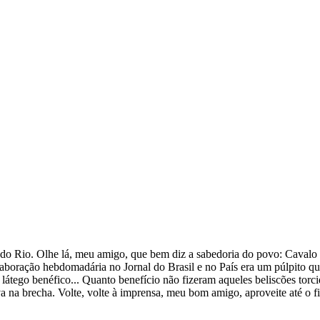
s do Rio. Olhe lá, meu amigo, que bem diz a sabedoria do povo: Cavalo 
laboração hebdomadária no Jornal do Brasil e no País era um púlpito que 
 um látego benéfico... Quanto benefício não fizeram aqueles beliscões to
ava na brecha. Volte, volte à imprensa, meu bom amigo, aproveite até o 